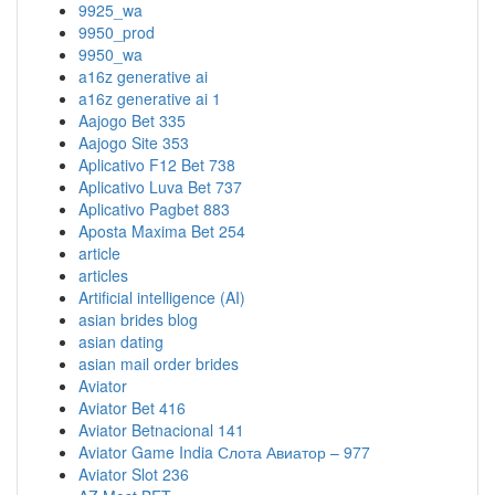
9925_wa
9950_prod
9950_wa
a16z generative ai
a16z generative ai 1
Aajogo Bet 335
Aajogo Site 353
Aplicativo F12 Bet 738
Aplicativo Luva Bet 737
Aplicativo Pagbet 883
Aposta Maxima Bet 254
article
articles
Artificial intelligence (AI)
asian brides blog
asian dating
asian mail order brides
Aviator
Aviator Bet 416
Aviator Betnacional 141
Aviator Game India Слота Авиатор – 977
Aviator Slot 236