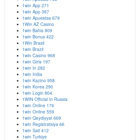
1win App 271
1win App 387
1win Apuestas 679
1Win AZ Casino
1win Bahis 809
1win Bonus 422
1Win Brasil
1win Brazil
1win Casino 968
1win Giris 197
1win In 282
1win India
1win Kazino 958
1win Korea 290
1win Login 804
1WIN Official In Russia
1win Online 176
1win Online 559
1win Qeydiyyat 669
1win Registratsiya 66
1win Sait 412
1win Turkiye