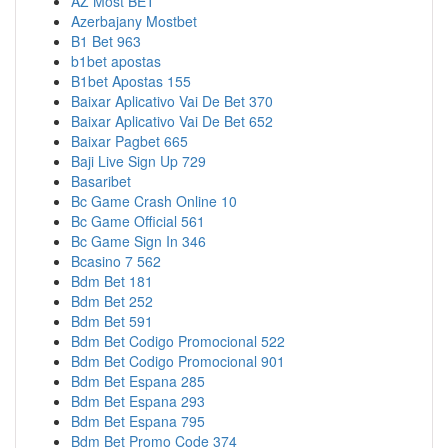
AZ Most BET
Azerbajany Mostbet
B1 Bet 963
b1bet apostas
B1bet Apostas 155
Baixar Aplicativo Vai De Bet 370
Baixar Aplicativo Vai De Bet 652
Baixar Pagbet 665
Baji Live Sign Up 729
Basaribet
Bc Game Crash Online 10
Bc Game Official 561
Bc Game Sign In 346
Bcasino 7 562
Bdm Bet 181
Bdm Bet 252
Bdm Bet 591
Bdm Bet Codigo Promocional 522
Bdm Bet Codigo Promocional 901
Bdm Bet Espana 285
Bdm Bet Espana 293
Bdm Bet Espana 795
Bdm Bet Promo Code 374