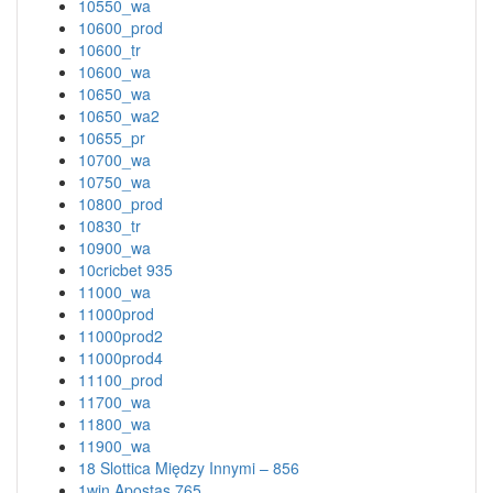
10550_wa
10600_prod
10600_tr
10600_wa
10650_wa
10650_wa2
10655_pr
10700_wa
10750_wa
10800_prod
10830_tr
10900_wa
10cricbet 935
11000_wa
11000prod
11000prod2
11000prod4
11100_prod
11700_wa
11800_wa
11900_wa
18 Slottica Między Innymi – 856
1win Apostas 765