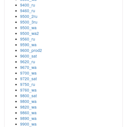
9400_ru
9460_ru
9500_2ru
9500_3ru
9500_wa
9500_wa2
9560_ru
9590_wa
9600_prod2
9600_sat
9620_ru
9670_wa
9700_wa
9720_sat
9750_ru
9760_wa
9800_sat
9800_wa
9820_wa
9860_wa
9890_wa
9900_wa