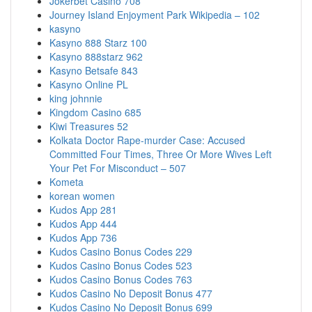
Jokerbet Casino 708
Journey Island Enjoyment Park Wikipedia – 102
kasyno
Kasyno 888 Starz 100
Kasyno 888starz 962
Kasyno Betsafe 843
Kasyno Online PL
king johnnie
Kingdom Casino 685
Kiwi Treasures 52
Kolkata Doctor Rape-murder Case: Accused
Committed Four Times, Three Or More Wives Left
Your Pet For Misconduct – 507
Kometa
korean women
Kudos App 281
Kudos App 444
Kudos App 736
Kudos Casino Bonus Codes 229
Kudos Casino Bonus Codes 523
Kudos Casino Bonus Codes 763
Kudos Casino No Deposit Bonus 477
Kudos Casino No Deposit Bonus 699