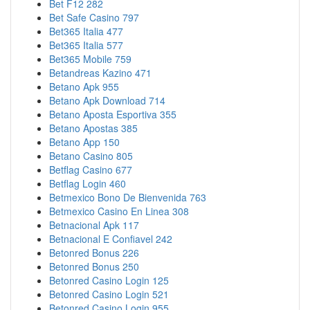
Bet F12 282
Bet Safe Casino 797
Bet365 Italia 477
Bet365 Italia 577
Bet365 Mobile 759
Betandreas Kazino 471
Betano Apk 955
Betano Apk Download 714
Betano Aposta Esportiva 355
Betano Apostas 385
Betano App 150
Betano Casino 805
Betflag Casino 677
Betflag Login 460
Betmexico Bono De Bienvenida 763
Betmexico Casino En Linea 308
Betnacional Apk 117
Betnacional E Confiavel 242
Betonred Bonus 226
Betonred Bonus 250
Betonred Casino Login 125
Betonred Casino Login 521
Betonred Casino Login 955