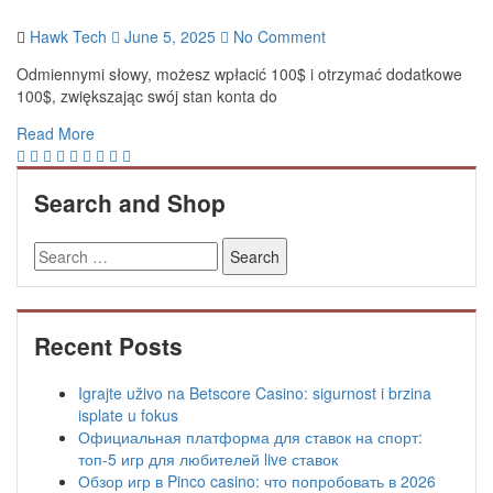
Hawk Tech
June 5, 2025
No Comment
Odmiennymi słowy, możesz wpłacić 100$ i otrzymać dodatkowe
100$, zwiększając swój stan konta do
Read More
Search and Shop
Search
Search
for:
Recent Posts
Igrajte uživo na Betscore Casino: sigurnost i brzina
isplate u fokus
Официальная платформа для ставок на спорт:
топ-5 игр для любителей live ставок
Обзор игр в Pinco casino: что попробовать в 2026