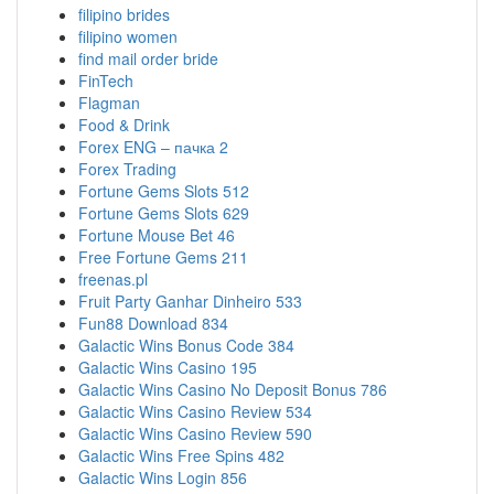
filipino brides
filipino women
find mail order bride
FinTech
Flagman
Food & Drink
Forex ENG – пачка 2
Forex Trading
Fortune Gems Slots 512
Fortune Gems Slots 629
Fortune Mouse Bet 46
Free Fortune Gems 211
freenas.pl
Fruit Party Ganhar Dinheiro 533
Fun88 Download 834
Galactic Wins Bonus Code 384
Galactic Wins Casino 195
Galactic Wins Casino No Deposit Bonus 786
Galactic Wins Casino Review 534
Galactic Wins Casino Review 590
Galactic Wins Free Spins 482
Galactic Wins Login 856