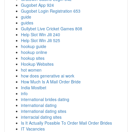
Gugobet App 924
Gugobet Login Registration 653
guide
guides
Gullybet Live Cricket Games 808
Help Slot Win Jili 240
Help Slot Win Jili 525
hookup guide
hookup online
hookup sites
Hookup Websites
hot women
how does generative ai work
How Much Is A Mail Order Bride
India Mostbet
info
international brides dating
international dating
international dating sites
interracial dating sites
Is It Actually Possible To Order Mail Order Brides
IT Vacancies