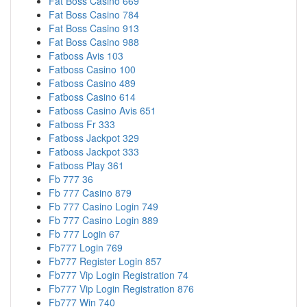
Fat Boss Casino 669
Fat Boss Casino 784
Fat Boss Casino 913
Fat Boss Casino 988
Fatboss Avis 103
Fatboss Casino 100
Fatboss Casino 489
Fatboss Casino 614
Fatboss Casino Avis 651
Fatboss Fr 333
Fatboss Jackpot 329
Fatboss Jackpot 333
Fatboss Play 361
Fb 777 36
Fb 777 Casino 879
Fb 777 Casino Login 749
Fb 777 Casino Login 889
Fb 777 Login 67
Fb777 Login 769
Fb777 Register Login 857
Fb777 Vip Login Registration 74
Fb777 Vip Login Registration 876
Fb777 Win 740