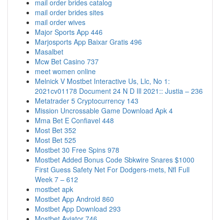
mail order brides catalog
mail order brides sites
mail order wives
Major Sports App 446
Marjosports App Baixar Gratis 496
Masalbet
Mcw Bet Casino 737
meet women online
Melnick V Mostbet Interactive Us, Llc, No 1:
2021cv01178 Document 24 N D Ill 2021:: Justia – 236
Metatrader 5 Cryptocurrency 143
Mission Uncrossable Game Download Apk 4
Mma Bet E Confiavel 448
Most Bet 352
Most Bet 525
Mostbet 30 Free Spins 978
Mostbet Added Bonus Code Sbkwire Snares $1000
First Guess Safety Net For Dodgers-mets, Nfl Full
Week 7 – 612
mostbet apk
Mostbet App Android 860
Mostbet App Download 293
Mostbet Aviator 746