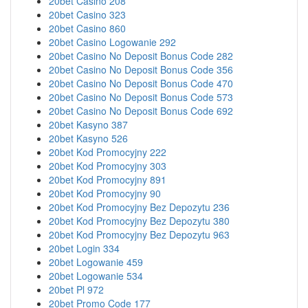
20bet Casino 208
20bet Casino 323
20bet Casino 860
20bet Casino Logowanie 292
20bet Casino No Deposit Bonus Code 282
20bet Casino No Deposit Bonus Code 356
20bet Casino No Deposit Bonus Code 470
20bet Casino No Deposit Bonus Code 573
20bet Casino No Deposit Bonus Code 692
20bet Kasyno 387
20bet Kasyno 526
20bet Kod Promocyjny 222
20bet Kod Promocyjny 303
20bet Kod Promocyjny 891
20bet Kod Promocyjny 90
20bet Kod Promocyjny Bez Depozytu 236
20bet Kod Promocyjny Bez Depozytu 380
20bet Kod Promocyjny Bez Depozytu 963
20bet Login 334
20bet Logowanie 459
20bet Logowanie 534
20bet Pl 972
20bet Promo Code 177