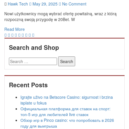
Hawk Tech
May 29, 2025
No Comment
Nowi użytkownicy mogą wybrać ofertę powitalną, wraz z którą
rozpoczną swoją przygodę w 20Bet. W
Read More
Search and Shop
Search
Search
for:
Recent Posts
Igrajte uživo na Betscore Casino: sigurnost i brzina
isplate u fokus
Официальная платформа для ставок на спорт:
топ-5 игр для любителей live ставок
Обзор игр в Pinco casino: что попробовать в 2026
году для выигрыша