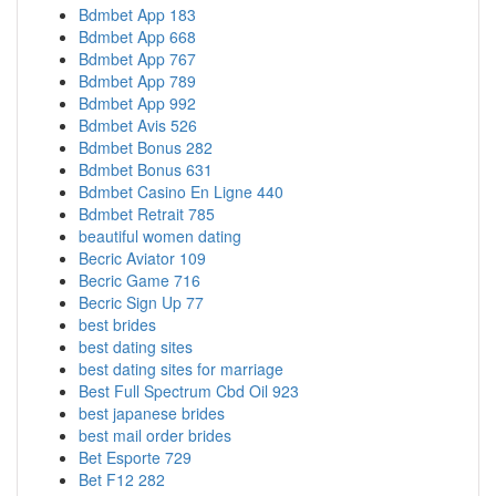
Bdmbet App 183
Bdmbet App 668
Bdmbet App 767
Bdmbet App 789
Bdmbet App 992
Bdmbet Avis 526
Bdmbet Bonus 282
Bdmbet Bonus 631
Bdmbet Casino En Ligne 440
Bdmbet Retrait 785
beautiful women dating
Becric Aviator 109
Becric Game 716
Becric Sign Up 77
best brides
best dating sites
best dating sites for marriage
Best Full Spectrum Cbd Oil 923
best japanese brides
best mail order brides
Bet Esporte 729
Bet F12 282