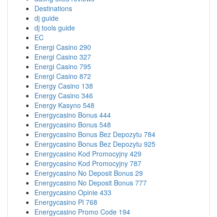
Destinations
dj guide
dj tools guide
EC
Energi Casino 290
Energi Casino 327
Energi Casino 795
Energi Casino 872
Energy Casino 138
Energy Casino 346
Energy Kasyno 548
Energycasino Bonus 444
Energycasino Bonus 548
Energycasino Bonus Bez Depozytu 784
Energycasino Bonus Bez Depozytu 925
Energycasino Kod Promocyjny 429
Energycasino Kod Promocyjny 787
Energycasino No Deposit Bonus 29
Energycasino No Deposit Bonus 777
Energycasino Opinie 433
Energycasino Pl 768
Energycasino Promo Code 194