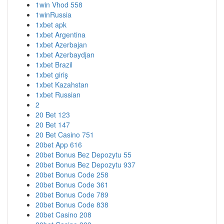
1win Vhod 558
1winRussia
1xbet apk
1xbet Argentina
1xbet Azerbajan
1xbet Azerbaydjan
1xbet Brazil
1xbet giriş
1xbet Kazahstan
1xbet Russian
2
20 Bet 123
20 Bet 147
20 Bet Casino 751
20bet App 616
20bet Bonus Bez Depozytu 55
20bet Bonus Bez Depozytu 937
20bet Bonus Code 258
20bet Bonus Code 361
20bet Bonus Code 789
20bet Bonus Code 838
20bet Casino 208