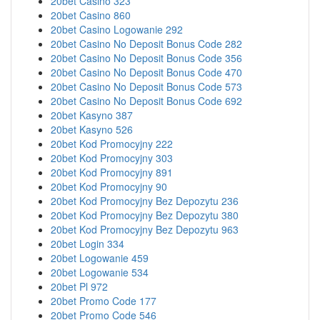
20bet Casino 323
20bet Casino 860
20bet Casino Logowanie 292
20bet Casino No Deposit Bonus Code 282
20bet Casino No Deposit Bonus Code 356
20bet Casino No Deposit Bonus Code 470
20bet Casino No Deposit Bonus Code 573
20bet Casino No Deposit Bonus Code 692
20bet Kasyno 387
20bet Kasyno 526
20bet Kod Promocyjny 222
20bet Kod Promocyjny 303
20bet Kod Promocyjny 891
20bet Kod Promocyjny 90
20bet Kod Promocyjny Bez Depozytu 236
20bet Kod Promocyjny Bez Depozytu 380
20bet Kod Promocyjny Bez Depozytu 963
20bet Login 334
20bet Logowanie 459
20bet Logowanie 534
20bet Pl 972
20bet Promo Code 177
20bet Promo Code 546