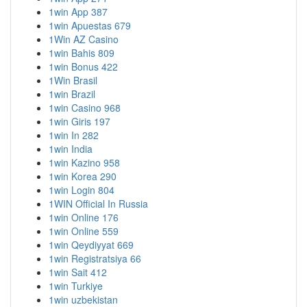
1win App 387
1win Apuestas 679
1Win AZ Casino
1win Bahis 809
1win Bonus 422
1Win Brasil
1win Brazil
1win Casino 968
1win Giris 197
1win In 282
1win India
1win Kazino 958
1win Korea 290
1win Login 804
1WIN Official In Russia
1win Online 176
1win Online 559
1win Qeydiyyat 669
1win Registratsiya 66
1win Sait 412
1win Turkiye
1win uzbekistan