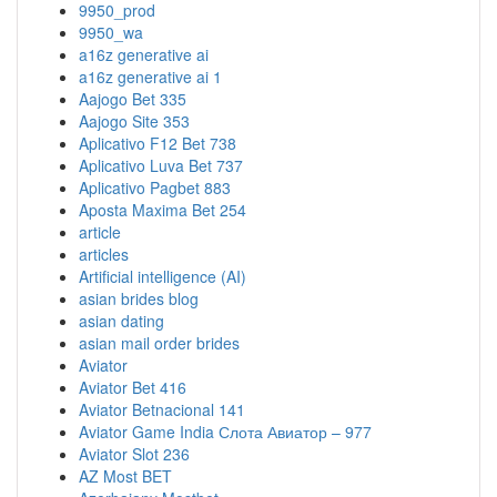
9950_prod
9950_wa
a16z generative ai
a16z generative ai 1
Aajogo Bet 335
Aajogo Site 353
Aplicativo F12 Bet 738
Aplicativo Luva Bet 737
Aplicativo Pagbet 883
Aposta Maxima Bet 254
article
articles
Artificial intelligence (AI)
asian brides blog
asian dating
asian mail order brides
Aviator
Aviator Bet 416
Aviator Betnacional 141
Aviator Game India Слота Авиатор – 977
Aviator Slot 236
AZ Most BET