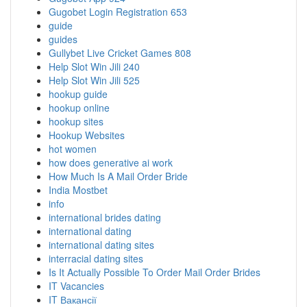
Gugobet Login Registration 653
guide
guides
Gullybet Live Cricket Games 808
Help Slot Win Jili 240
Help Slot Win Jili 525
hookup guide
hookup online
hookup sites
Hookup Websites
hot women
how does generative ai work
How Much Is A Mail Order Bride
India Mostbet
info
international brides dating
international dating
international dating sites
interracial dating sites
Is It Actually Possible To Order Mail Order Brides
IT Vacancies
IT Вакансії