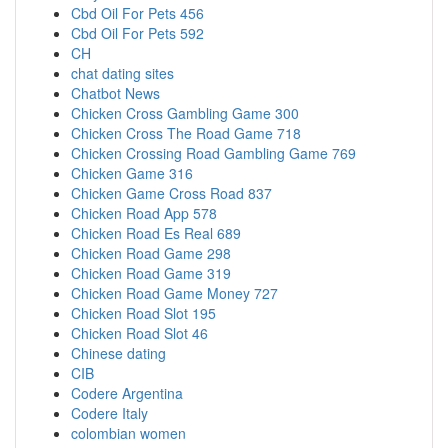
Cbd Oil For Pets 456
Cbd Oil For Pets 592
CH
chat dating sites
Chatbot News
Chicken Cross Gambling Game 300
Chicken Cross The Road Game 718
Chicken Crossing Road Gambling Game 769
Chicken Game 316
Chicken Game Cross Road 837
Chicken Road App 578
Chicken Road Es Real 689
Chicken Road Game 298
Chicken Road Game 319
Chicken Road Game Money 727
Chicken Road Slot 195
Chicken Road Slot 46
Chinese dating
CIB
Codere Argentina
Codere Italy
colombian women