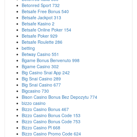
Betonred Sport 732
Betsafe Free Bonus 540
Betsafe Jackpot 313
Betsafe Kasino 2
Betsafe Online Poker 154
Betsafe Poker 929
Betsafe Roulette 286
betting
Betway Casino 551
Bgame Bonus Benvenuto 998
Bgame Casino 302
Big Casino Snai App 242
Big Snai Casino 289
Big Snai Casino 677
Bigcasino 730
Bison Casino Bonus Bez Depozytu 774
bizzo casino
Bizzo Casino Bonus 467
Bizzo Casino Bonus Code 153
Bizzo Casino Bonus Code 753
Bizzo Casino Pl 668
Bizzo Casino Promo Code 624