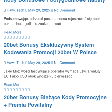
Hawk Tech
May 29, 2025
No Comment
Podsumowując, odrzucić posiada sensu rejestrować się obok
bukmachera, jeśli nie zaakceptować
Read More
20bet Bonusy Ekskluzywny System
Kodowania Promocji 20bet W Polsce
Hawk Tech
May 29, 2025
No Comment
Jakie Możliwości fascynujące operator wymaga użycia waluty
EUR albo USD obok wnoszeniu pierwszego
Read More
20bet Bonusy Bieżące Kody Promocyjne
+ Premia Powitalny