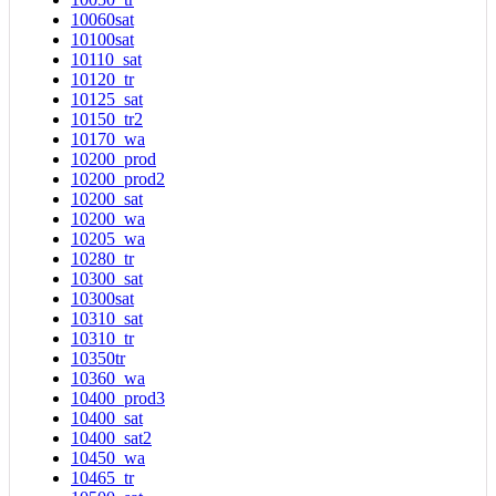
10060sat
10100sat
10110_sat
10120_tr
10125_sat
10150_tr2
10170_wa
10200_prod
10200_prod2
10200_sat
10200_wa
10205_wa
10280_tr
10300_sat
10300sat
10310_sat
10310_tr
10350tr
10360_wa
10400_prod3
10400_sat
10400_sat2
10450_wa
10465_tr