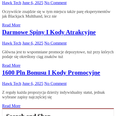
Hawk Tech
June 6, 2025
No Comment
Oczywiście znajdzie się w tym miejscu także parę eksperymentów
jak Blackjack Multihand, lecz nie
Read More
Darmowe Spiny I Kody Atrakcyjne
Hawk Tech
June 6, 2025
No Comment
Główna jest to wspomniane promocje depozytowe, tuż przy których
podaje się określony ciąg znaków tuż
Read More
1600 Pln Bonusu I Kody Promocyjne
Hawk Tech
June 6, 2025
No Comment
Z reguły każda propozycja dzierży indywidualny statut, jednak
wybrane zapisy najczęściej się
Read More