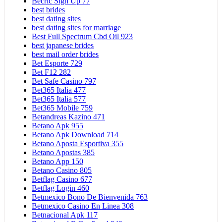
Becric Sign Up 77
best brides
best dating sites
best dating sites for marriage
Best Full Spectrum Cbd Oil 923
best japanese brides
best mail order brides
Bet Esporte 729
Bet F12 282
Bet Safe Casino 797
Bet365 Italia 477
Bet365 Italia 577
Bet365 Mobile 759
Betandreas Kazino 471
Betano Apk 955
Betano Apk Download 714
Betano Aposta Esportiva 355
Betano Apostas 385
Betano App 150
Betano Casino 805
Betflag Casino 677
Betflag Login 460
Betmexico Bono De Bienvenida 763
Betmexico Casino En Linea 308
Betnacional Apk 117