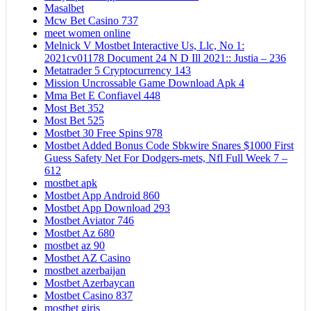
Masalbet
Mcw Bet Casino 737
meet women online
Melnick V Mostbet Interactive Us, Llc, No 1:
2021cv01178 Document 24 N D Ill 2021:: Justia – 236
Metatrader 5 Cryptocurrency 143
Mission Uncrossable Game Download Apk 4
Mma Bet E Confiavel 448
Most Bet 352
Most Bet 525
Mostbet 30 Free Spins 978
Mostbet Added Bonus Code Sbkwire Snares $1000 First
Guess Safety Net For Dodgers-mets, Nfl Full Week 7 –
612
mostbet apk
Mostbet App Android 860
Mostbet App Download 293
Mostbet Aviator 746
Mostbet Az 680
mostbet az 90
Mostbet AZ Casino
mostbet azerbaijan
Mostbet Azerbaycan
Mostbet Casino 837
mostbet giriş