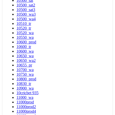
10500_sat
10500_sat2
10500_sat3
10500_wa3
10500_wa4
10510_tr
10520_tr
10520_wa
10550_wa
10600_prod
10600_tr
10600_wa
10650_wa
10650_wa2
10655_pr
10700_wa
10750_wa
10800_prod
10830_tr
10900_wa
10cricbet 935
11000_wa
11000prod
11000prod2
11000prod4