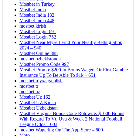
Mostbet in Turkey
Mostbet India
Mostbet India 132
Mostbet India 448
mostbet kirish
Mostbet Login 691
Mostbet Login 752
Mostbet Near Myself Find Your Nearby Betting Shop
2024 – 940
Mostbet Online 888
mostbet ozbekistonda
Mostbet Promo Code 997
Mostbet Promo: $200 In Bonus Wagers Or First Gamble
Insurance Up To Be Able To $1k – 651
mostbet royxatga olish
mostbet tr
mostbet uz
Mostbet Uz 162
Mostbet UZ Kirish
Mostbet Uzbekistan
Mostbet Virginia Bonus Code Rotowire: $1000 Bonus
With Regard To Vt, Uva & Week 2 National Football
League Odds – 603
‎mostbet Wagering On The App Store – 600
Moto