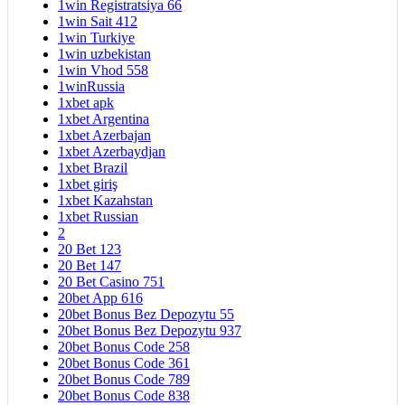
1win Registratsiya 66
1win Sait 412
1win Turkiye
1win uzbekistan
1win Vhod 558
1winRussia
1xbet apk
1xbet Argentina
1xbet Azerbajan
1xbet Azerbaydjan
1xbet Brazil
1xbet giriş
1xbet Kazahstan
1xbet Russian
2
20 Bet 123
20 Bet 147
20 Bet Casino 751
20bet App 616
20bet Bonus Bez Depozytu 55
20bet Bonus Bez Depozytu 937
20bet Bonus Code 258
20bet Bonus Code 361
20bet Bonus Code 789
20bet Bonus Code 838