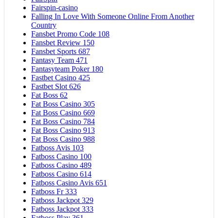
Fairspin-casino
Falling In Love With Someone Online From Another
Country
Fansbet Promo Code 108
Fansbet Review 150
Fansbet Sports 687
Fantasy Team 471
Fantasyteam Poker 180
Fastbet Casino 425
Fastbet Slot 626
Fat Boss 62
Fat Boss Casino 305
Fat Boss Casino 669
Fat Boss Casino 784
Fat Boss Casino 913
Fat Boss Casino 988
Fatboss Avis 103
Fatboss Casino 100
Fatboss Casino 489
Fatboss Casino 614
Fatboss Casino Avis 651
Fatboss Fr 333
Fatboss Jackpot 329
Fatboss Jackpot 333
Fatboss Play 361