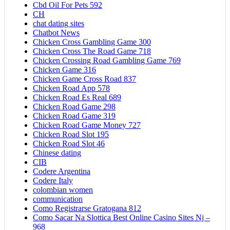
Cbd Oil For Pets 592
CH
chat dating sites
Chatbot News
Chicken Cross Gambling Game 300
Chicken Cross The Road Game 718
Chicken Crossing Road Gambling Game 769
Chicken Game 316
Chicken Game Cross Road 837
Chicken Road App 578
Chicken Road Es Real 689
Chicken Road Game 298
Chicken Road Game 319
Chicken Road Game Money 727
Chicken Road Slot 195
Chicken Road Slot 46
Chinese dating
CIB
Codere Argentina
Codere Italy
colombian women
communication
Como Registrarse Gratogana 812
Como Sacar Na Slottica Best Online Casino Sites Nj –
968