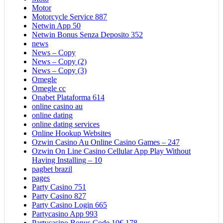
Motor
Motorcycle Service 887
Netwin App 50
Netwin Bonus Senza Deposito 352
news
News – Copy
News – Copy (2)
News – Copy (3)
Omegle
Omegle cc
Onabet Plataforma 614
online casino au
online dating
online dating services
Online Hookup Websites
Ozwin Casino Au Online Casino Games – 247
Ozwin On Line Casino Cellular App Play Without
Having Installing – 10
pagbet brazil
pages
Party Casino 751
Party Casino 827
Party Casino Login 665
Partycasino App 993
Partycasino Bonus Code 10€ 178