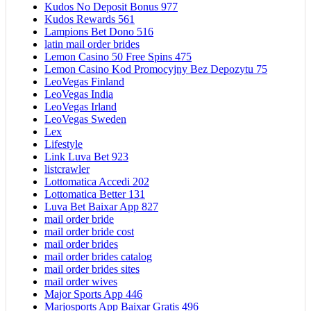
Kudos No Deposit Bonus 977
Kudos Rewards 561
Lampions Bet Dono 516
latin mail order brides
Lemon Casino 50 Free Spins 475
Lemon Casino Kod Promocyjny Bez Depozytu 75
LeoVegas Finland
LeoVegas India
LeoVegas Irland
LeoVegas Sweden
Lex
Lifestyle
Link Luva Bet 923
listcrawler
Lottomatica Accedi 202
Lottomatica Better 131
Luva Bet Baixar App 827
mail order bride
mail order bride cost
mail order brides
mail order brides catalog
mail order brides sites
mail order wives
Major Sports App 446
Marjosports App Baixar Gratis 496