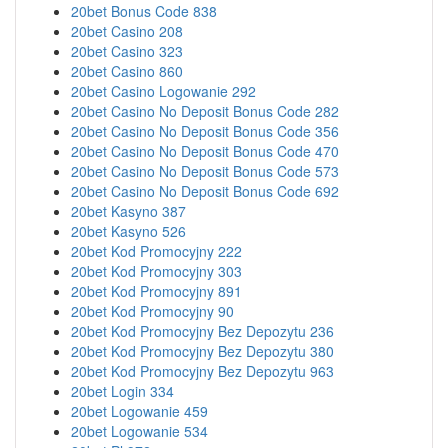
20bet Bonus Code 838
20bet Casino 208
20bet Casino 323
20bet Casino 860
20bet Casino Logowanie 292
20bet Casino No Deposit Bonus Code 282
20bet Casino No Deposit Bonus Code 356
20bet Casino No Deposit Bonus Code 470
20bet Casino No Deposit Bonus Code 573
20bet Casino No Deposit Bonus Code 692
20bet Kasyno 387
20bet Kasyno 526
20bet Kod Promocyjny 222
20bet Kod Promocyjny 303
20bet Kod Promocyjny 891
20bet Kod Promocyjny 90
20bet Kod Promocyjny Bez Depozytu 236
20bet Kod Promocyjny Bez Depozytu 380
20bet Kod Promocyjny Bez Depozytu 963
20bet Login 334
20bet Logowanie 459
20bet Logowanie 534