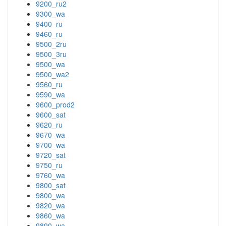
9200_ru2
9300_wa
9400_ru
9460_ru
9500_2ru
9500_3ru
9500_wa
9500_wa2
9560_ru
9590_wa
9600_prod2
9600_sat
9620_ru
9670_wa
9700_wa
9720_sat
9750_ru
9760_wa
9800_sat
9800_wa
9820_wa
9860_wa
9890_wa