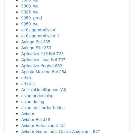
9900_wa
9925_wa
9950_prod
9950_wa
a16z generative ai
a16z generative ai 1
Aajogo Bet 335
Aajogo Site 353
Aplicativo F12 Bet 738
Aplicativo Luva Bet 737
Aplicativo Pagbet 883
Aposta Maxima Bet 254
article
articles
Artificial intelligence (AI)
asian brides blog
asian dating
asian mail order brides
Aviator
Aviator Bet 416
Aviator Betnacional 141
Aviator Game India Слота Авиатор – 977