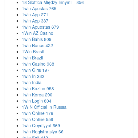
18 Slottica Między Innymi – 856
1win Apostas 765
1win App 271
1win App 387
1win Apuestas 679
1Win AZ Casino
1win Bahis 809
1win Bonus 422
1Win Brasil
1win Brazil
1win Casino 968
1win Giris 197
1win In 282
1win India
1win Kazino 958
1win Korea 290
1win Login 804
1WIN Official In Russia
1win Online 176
1win Online 559
1win Qeydiyyat 669
1win Registratsiya 66
1win Sait 412