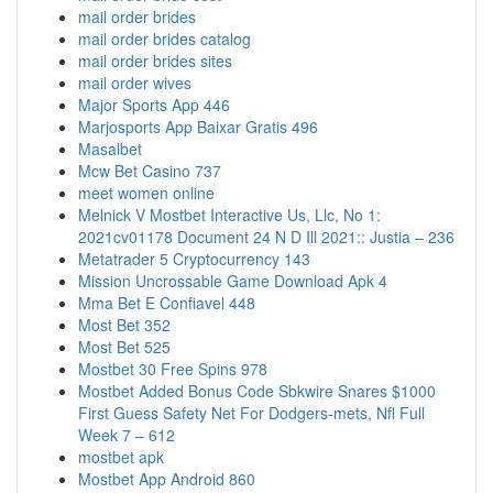
mail order brides
mail order brides catalog
mail order brides sites
mail order wives
Major Sports App 446
Marjosports App Baixar Gratis 496
Masalbet
Mcw Bet Casino 737
meet women online
Melnick V Mostbet Interactive Us, Llc, No 1:
2021cv01178 Document 24 N D Ill 2021:: Justia – 236
Metatrader 5 Cryptocurrency 143
Mission Uncrossable Game Download Apk 4
Mma Bet E Confiavel 448
Most Bet 352
Most Bet 525
Mostbet 30 Free Spins 978
Mostbet Added Bonus Code Sbkwire Snares $1000
First Guess Safety Net For Dodgers-mets, Nfl Full
Week 7 – 612
mostbet apk
Mostbet App Android 860