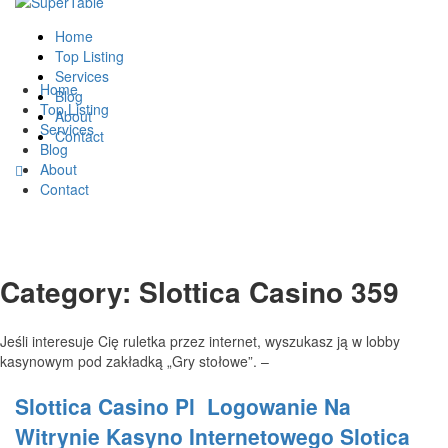
Home
Top Listing
Services
Home
Blog
Top Listing
About
Services
Contact
Blog
About
Contact
Category: Slottica Casino 359
Jeśli interesuje Cię ruletka przez internet, wyszukasz ją w lobby
kasynowym pod zakładką „Gry stołowe”. –
Slottica Casino Pl ️ Logowanie Na
Witrynie Kasyno Internetowego Slotica