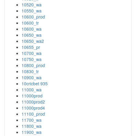
10520_wa
10550_wa
10600_prod
10600_tr
10600_wa
10650_wa
10650_wa2
10655_pr
10700_wa
10750_wa
10800_prod
10830_tr
10900_wa
10cricbet 935
11000_wa
11000prod
11000prod2
11000prod4
11100_prod
11700_wa
11800_wa
11900_wa