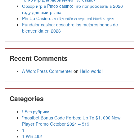
Обзор игр в Pinco casino: что попробовать в 2026
году для выигрыша
Pin Up Casino: মোবাইল বেটিংয়ের জন্য সেরা রিভিউ ও সুবিধা
Fundalor casino: descubre los mejores bonos de
bienvenida en 2026
Recent Comments
A WordPress Commenter
on
Hello world!
Categories
! Без рубрики
"mostbet Bonus Code Forbes: Up To $1, 000 New
Player Promo October 2024 – 519
1
1 Win 492