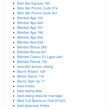
Bdm Bet Espana 795
Bdm Bet Promo Code 374
Bdm Bet Promo Code 941
Bdmbet App 183
Bdmbet App 668
Bdmbet App 767
Bdmbet App 789
Bdmbet App 992
Bdmbet Avis 526
Bdmbet Bonus 282
Bdmbet Bonus 631
Bdmbet Casino En Ligne 440
Bdmbet Retrait 785
beautiful women dating
Becric Aviator 109
Becric Game 716
Becric Sign Up 77
best brides
best dating sites
best dating sites for marriage
Best Full Spectrum Cbd Oil 923
best japanese brides