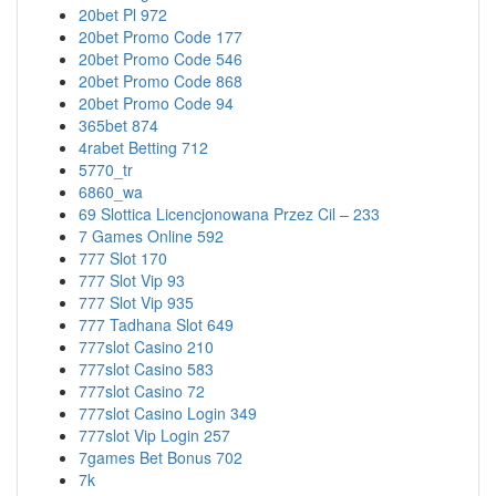
20bet Pl 972
20bet Promo Code 177
20bet Promo Code 546
20bet Promo Code 868
20bet Promo Code 94
365bet 874
4rabet Betting 712
5770_tr
6860_wa
69 Slottica Licencjonowana Przez Cil – 233
7 Games Online 592
777 Slot 170
777 Slot Vip 93
777 Slot Vip 935
777 Tadhana Slot 649
777slot Casino 210
777slot Casino 583
777slot Casino 72
777slot Casino Login 349
777slot Vip Login 257
7games Bet Bonus 702
7k