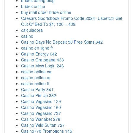
brides dating blog
brides online
buy mail order bride online
Caesars Sportsbook Promo Code 2024- Usbetczr Get
Out Of Bed To $1, 100 – 439
calculadora
casino
Casino Days No Deposit 50 Free Spins 642
casino en ligne fr
Casino Energy 642
Casino Gratogana 438
Casino Mcw Login 246
casino onlina ca
casino online ar
casinò online it
Casino Party 341
Casino Pin Up 332
Casino Vegasino 129
Casino Vegasino 160
Casino Vegasino 737
Casino Wanabet 276
Casino Wild Sultan 727
Casino770 Promotions 145