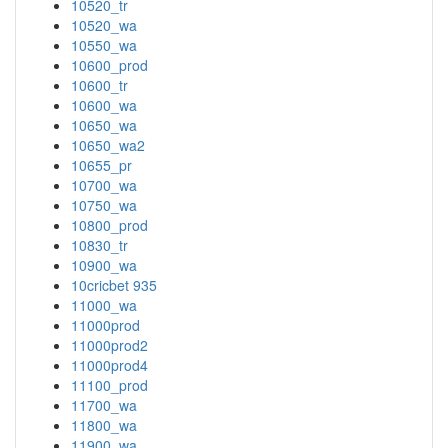
10520_tr
10520_wa
10550_wa
10600_prod
10600_tr
10600_wa
10650_wa
10650_wa2
10655_pr
10700_wa
10750_wa
10800_prod
10830_tr
10900_wa
10cricbet 935
11000_wa
11000prod
11000prod2
11000prod4
11100_prod
11700_wa
11800_wa
11900_wa