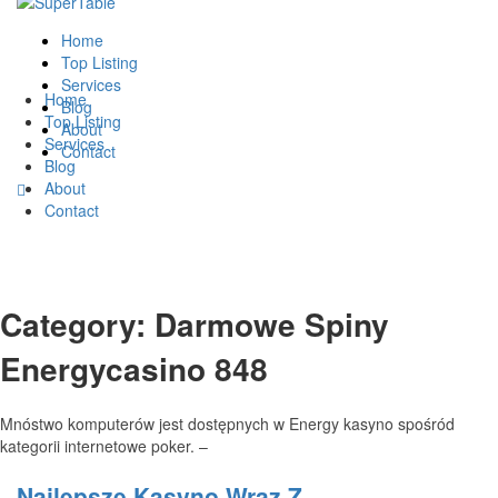
Home
Top Listing
Services
Home
Blog
Top Listing
About
Services
Contact
Blog
About
Contact
Category: Darmowe Spiny
Energycasino 848
Mnóstwo komputerów jest dostępnych w Energy kasyno spośród
kategorii internetowe poker. –
Najlepsze Kasyno Wraz Z