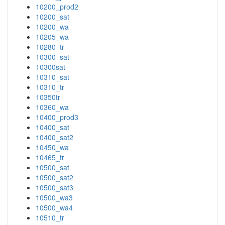
10200_prod2
10200_sat
10200_wa
10205_wa
10280_tr
10300_sat
10300sat
10310_sat
10310_tr
10350tr
10360_wa
10400_prod3
10400_sat
10400_sat2
10450_wa
10465_tr
10500_sat
10500_sat2
10500_sat3
10500_wa3
10500_wa4
10510_tr