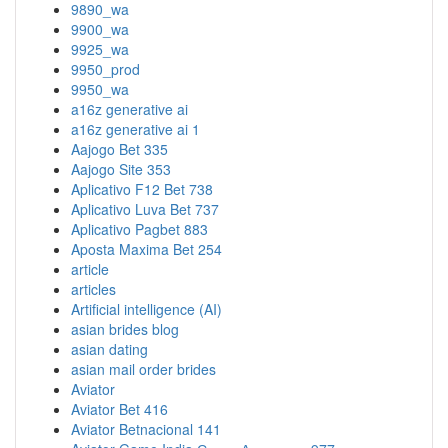
9890_wa
9900_wa
9925_wa
9950_prod
9950_wa
a16z generative ai
a16z generative ai 1
Aajogo Bet 335
Aajogo Site 353
Aplicativo F12 Bet 738
Aplicativo Luva Bet 737
Aplicativo Pagbet 883
Aposta Maxima Bet 254
article
articles
Artificial intelligence (AI)
asian brides blog
asian dating
asian mail order brides
Aviator
Aviator Bet 416
Aviator Betnacional 141