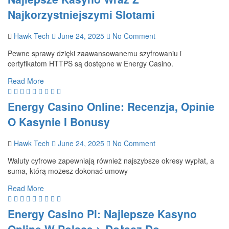
Najkorzystniejszymi Slotami
Hawk Tech
June 24, 2025
No Comment
Pewne sprawy dzięki zaawansowanemu szyfrowaniu i
certyfikatom HTTPS są dostępne w Energy Casino.
Read More
Energy Casino Online: Recenzja, Opinie
O Kasynie I Bonusy
Hawk Tech
June 24, 2025
No Comment
Waluty cyfrowe zapewniają również najszybsze okresy wypłat, a
suma, którą możesz dokonać umowy
Read More
Energy Casino Pl: Najlepsze Kasyno