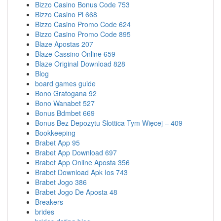
Bizzo Casino Bonus Code 753
Bizzo Casino Pl 668
Bizzo Casino Promo Code 624
Bizzo Casino Promo Code 895
Blaze Apostas 207
Blaze Cassino Online 659
Blaze Original Download 828
Blog
board games guide
Bono Gratogana 92
Bono Wanabet 527
Bonus Bdmbet 669
Bonus Bez Depozytu Slottica Tym Więcej – 409
Bookkeeping
Brabet App 95
Brabet App Download 697
Brabet App Online Aposta 356
Brabet Download Apk Ios 743
Brabet Jogo 386
Brabet Jogo De Aposta 48
Breakers
brides