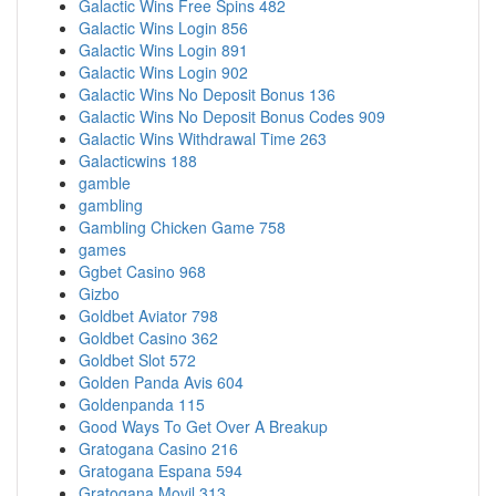
Galactic Wins Free Spins 482
Galactic Wins Login 856
Galactic Wins Login 891
Galactic Wins Login 902
Galactic Wins No Deposit Bonus 136
Galactic Wins No Deposit Bonus Codes 909
Galactic Wins Withdrawal Time 263
Galacticwins 188
gamble
gambling
Gambling Chicken Game 758
games
Ggbet Casino 968
Gizbo
Goldbet Aviator 798
Goldbet Casino 362
Goldbet Slot 572
Golden Panda Avis 604
Goldenpanda 115
Good Ways To Get Over A Breakup
Gratogana Casino 216
Gratogana Espana 594
Gratogana Movil 313