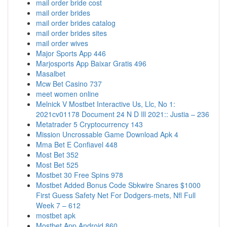
mail order bride cost
mail order brides
mail order brides catalog
mail order brides sites
mail order wives
Major Sports App 446
Marjosports App Baixar Gratis 496
Masalbet
Mcw Bet Casino 737
meet women online
Melnick V Mostbet Interactive Us, Llc, No 1:
2021cv01178 Document 24 N D Ill 2021:: Justia – 236
Metatrader 5 Cryptocurrency 143
Mission Uncrossable Game Download Apk 4
Mma Bet E Confiavel 448
Most Bet 352
Most Bet 525
Mostbet 30 Free Spins 978
Mostbet Added Bonus Code Sbkwire Snares $1000
First Guess Safety Net For Dodgers-mets, Nfl Full
Week 7 – 612
mostbet apk
Mostbet App Android 860