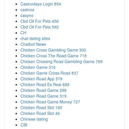
Casinodays Login 854
casinos
casyno
Cbd Oil For Pets 456
Cbd Oil For Pets 592
CH
chat dating sites
Chatbot News
Chicken Cross Gambling Game 300
Chicken Cross The Road Game 718
Chicken Crossing Road Gambling Game 769
Chicken Game 316
Chicken Game Cross Road 837
Chicken Road App 578
Chicken Road Es Real 689
Chicken Road Game 298
Chicken Road Game 319
Chicken Road Game Money 727
Chicken Road Slot 195
Chicken Road Slot 46
Chinese dating
CIB