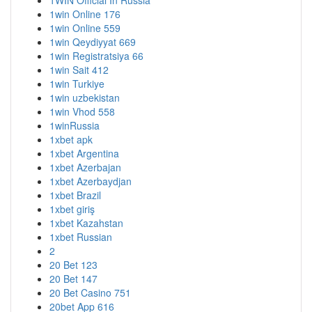
1win Online 176
1win Online 559
1win Qeydiyyat 669
1win Registratsiya 66
1win Sait 412
1win Turkiye
1win uzbekistan
1win Vhod 558
1winRussia
1xbet apk
1xbet Argentina
1xbet Azerbajan
1xbet Azerbaydjan
1xbet Brazil
1xbet giriş
1xbet Kazahstan
1xbet Russian
2
20 Bet 123
20 Bet 147
20 Bet Casino 751
20bet App 616