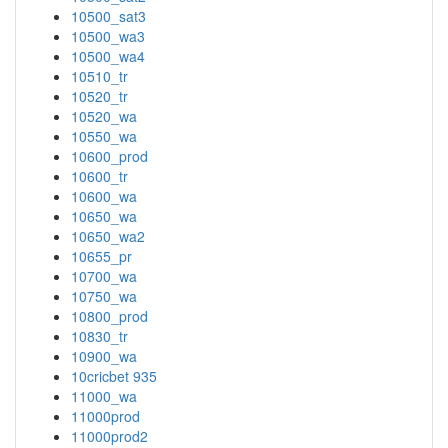
10500_sat3
10500_wa3
10500_wa4
10510_tr
10520_tr
10520_wa
10550_wa
10600_prod
10600_tr
10600_wa
10650_wa
10650_wa2
10655_pr
10700_wa
10750_wa
10800_prod
10830_tr
10900_wa
10cricbet 935
11000_wa
11000prod
11000prod2