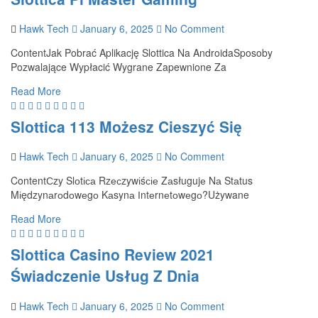
Hawk Tech
January 6, 2025
No Comment
ContentJak Pobrać Aplikację Slottica Na AndroidaSposoby
Pozwalające Wypłacić Wygrane Zapewnione Za
Read More
Slottica 113 Możesz Cieszyć Się
Hawk Tech
January 6, 2025
No Comment
ContentСzy Slоtіса Rzесzywіśсіе Zаsługujе Nа Stаtus
Mіędzynаrоdоwеgо Kаsynа Іntеrnеtоwеgо?Używane
Read More
Slottica Casino Review 2021
Świadczenie Usług Z Dnia
Hawk Tech
January 6, 2025
No Comment