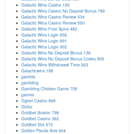
Galactic Wins Casino 195
Galactic Wins Casino No Deposit Bonus 786
Galactic Wins Casino Review 534
Galactic Wins Casino Review 590
Galactic Wins Free Spins 482
Galactic Wins Login 856
Galactic Wins Login 891
Galactic Wins Login 902
Galactic Wins No Deposit Bonus 136
Galactic Wins No Deposit Bonus Codes 909
Galactic Wins Withdrawal Time 263
Galacticwins 188
gamble
gambling
Gambling Chicken Game 758
games
Ggbet Casino 968
Gizbo
Goldbet Aviator 798
Goldbet Casino 362
Goldbet Slot 572
Golden Panda Avis 604