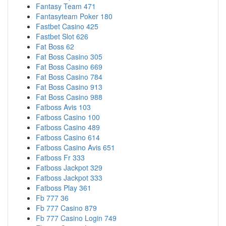
Fantasy Team 471
Fantasyteam Poker 180
Fastbet Casino 425
Fastbet Slot 626
Fat Boss 62
Fat Boss Casino 305
Fat Boss Casino 669
Fat Boss Casino 784
Fat Boss Casino 913
Fat Boss Casino 988
Fatboss Avis 103
Fatboss Casino 100
Fatboss Casino 489
Fatboss Casino 614
Fatboss Casino Avis 651
Fatboss Fr 333
Fatboss Jackpot 329
Fatboss Jackpot 333
Fatboss Play 361
Fb 777 36
Fb 777 Casino 879
Fb 777 Casino Login 749