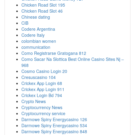
Chicken Road Slot 195
Chicken Road Slot 46
Chinese dating
CIB
Codere Argentina
Codere Italy
colombian women
communication
Como Registrarse Gratogana 812
Como Sacar Na Slottica Best Online Casino Sites Nj –
968
Cosmo Casino Login 20
Cresuscasino 104
Crickex App Login 68
Crickex App Login 911
Crickex Login Bd 794
Crypto News
Cryptocurrency News
Cryptocurrency service
Darmowe Spiny Energycasino 126
Darmowe Spiny Energycasino 534
Darmowe Spiny Energycasino 848