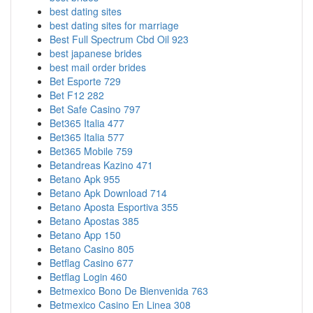
best dating sites
best dating sites for marriage
Best Full Spectrum Cbd Oil 923
best japanese brides
best mail order brides
Bet Esporte 729
Bet F12 282
Bet Safe Casino 797
Bet365 Italia 477
Bet365 Italia 577
Bet365 Mobile 759
Betandreas Kazino 471
Betano Apk 955
Betano Apk Download 714
Betano Aposta Esportiva 355
Betano Apostas 385
Betano App 150
Betano Casino 805
Betflag Casino 677
Betflag Login 460
Betmexico Bono De Bienvenida 763
Betmexico Casino En Linea 308