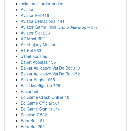
asian mail order brides
Aviator
Aviator Bet 416
Aviator Betnacional 141
Aviator Game India Слота Авиатор – 977
Aviator Slot 236
AZ Most BET
Azerbajany Mostbet
B1 Bet 963
b1bet apostas
B1bet Apostas 155
Baixar Aplicativo Vai De Bet 370
Baixar Aplicativo Vai De Bet 652
Baixar Pagbet 665
Baji Live Sign Up 729
Basaribet
Bc Game Crash Online 10
Bc Game Official 561
Bc Game Sign In 346
Bcasino 7 562
Bdm Bet 181
Bdm Bet 252