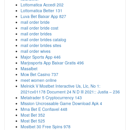
Lottomatica Accedi 202
Lottomatica Better 131
Luva Bet Baixar App 827
mail order bride
mail order bride cost
mail order brides
mail order brides catalog
mail order brides sites
mail order wives
Major Sports App 446
Marjosports App Baixar Gratis 496
Masalbet
Mcw Bet Casino 737
meet women online
Melnick V Mostbet Interactive Us, Llc, No 1:
2021cv01178 Document 24 N D Ill 2021:: Justia – 236
Metatrader 5 Cryptocurrency 143
Mission Uncrossable Game Download Apk 4
Mma Bet E Confiavel 448
Most Bet 352
Most Bet 525
Mostbet 30 Free Spins 978