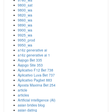
9800_sat
9800_wa
9820_wa
9860_wa
9890_wa
9900_wa
9925_wa
9950_prod
9950_wa
a16z generative ai
a16z generative ai 1
Aajogo Bet 335
Aajogo Site 353
Aplicativo F12 Bet 738
Aplicativo Luva Bet 737
Aplicativo Pagbet 883
Aposta Maxima Bet 254
article
articles
Artificial intelligence (AI)
asian brides blog
asian dating