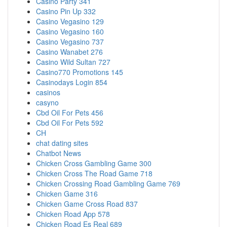
Casino Party 341
Casino Pin Up 332
Casino Vegasino 129
Casino Vegasino 160
Casino Vegasino 737
Casino Wanabet 276
Casino Wild Sultan 727
Casino770 Promotions 145
Casinodays Login 854
casinos
casyno
Cbd Oil For Pets 456
Cbd Oil For Pets 592
CH
chat dating sites
Chatbot News
Chicken Cross Gambling Game 300
Chicken Cross The Road Game 718
Chicken Crossing Road Gambling Game 769
Chicken Game 316
Chicken Game Cross Road 837
Chicken Road App 578
Chicken Road Es Real 689