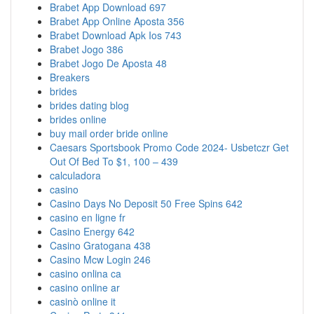
Brabet App Download 697
Brabet App Online Aposta 356
Brabet Download Apk Ios 743
Brabet Jogo 386
Brabet Jogo De Aposta 48
Breakers
brides
brides dating blog
brides online
buy mail order bride online
Caesars Sportsbook Promo Code 2024- Usbetczr Get
Out Of Bed To $1, 100 – 439
calculadora
casino
Casino Days No Deposit 50 Free Spins 642
casino en ligne fr
Casino Energy 642
Casino Gratogana 438
Casino Mcw Login 246
casino onlina ca
casino online ar
casinò online it