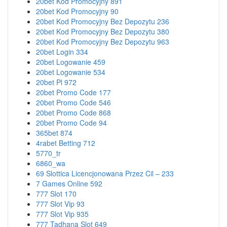
20bet Kod Promocyjny 891
20bet Kod Promocyjny 90
20bet Kod Promocyjny Bez Depozytu 236
20bet Kod Promocyjny Bez Depozytu 380
20bet Kod Promocyjny Bez Depozytu 963
20bet Login 334
20bet Logowanie 459
20bet Logowanie 534
20bet Pl 972
20bet Promo Code 177
20bet Promo Code 546
20bet Promo Code 868
20bet Promo Code 94
365bet 874
4rabet Betting 712
5770_tr
6860_wa
69 Slottica Licencjonowana Przez Cil – 233
7 Games Online 592
777 Slot 170
777 Slot Vip 93
777 Slot Vip 935
777 Tadhana Slot 649