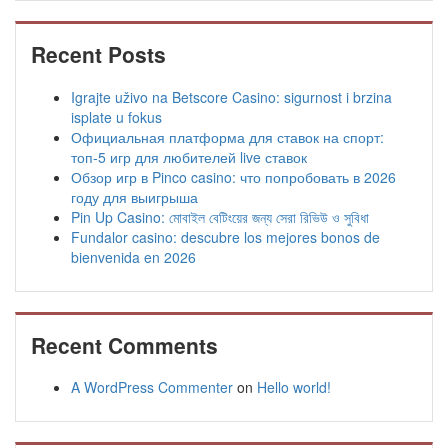
Recent Posts
Igrajte uživo na Betscore Casino: sigurnost i brzina
isplate u fokus
Официальная платформа для ставок на спорт:
топ-5 игр для любителей live ставок
Обзор игр в Pinco casino: что попробовать в 2026
году для выигрыша
Pin Up Casino: মোবাইল বেটিংয়ের জন্য সেরা রিভিউ ও সুবিধা
Fundalor casino: descubre los mejores bonos de
bienvenida en 2026
Recent Comments
A WordPress Commenter
on
Hello world!