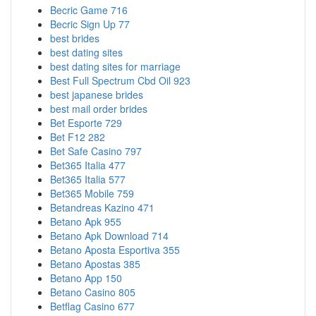
Becric Game 716
Becric Sign Up 77
best brides
best dating sites
best dating sites for marriage
Best Full Spectrum Cbd Oil 923
best japanese brides
best mail order brides
Bet Esporte 729
Bet F12 282
Bet Safe Casino 797
Bet365 Italia 477
Bet365 Italia 577
Bet365 Mobile 759
Betandreas Kazino 471
Betano Apk 955
Betano Apk Download 714
Betano Aposta Esportiva 355
Betano Apostas 385
Betano App 150
Betano Casino 805
Betflag Casino 677