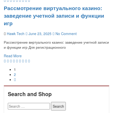
Рассмотрение виртуального казино:
заведение учетной записи и функции
игр
Hawk Tech
June 23, 2025
No Comment
Рассмотрение виртуального казино: заведение учетной записи
и функции игр Для регистрационного
Read More
1
2
Search and Shop
Search
Search
for: