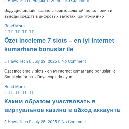
Hawk Tech
August 1, 2025
No Comment
Ведущие онлайн казино с криптовалютой: пополнения и
выводы средств в цифровых валютах Крипто-казино
Read More
Özet inceleme 7 slots – en iyi internet
kumarhane bonuslar ile
Hawk Tech
July 29, 2025
No Comment
Özet inceleme 7 slots - en iyi internet kumarhane bonuslar ile
Sanal platformu, dünya çapında oyun
Read More
Каким образом участвовать в
виртуальное казино в обход аккаунта
Hawk Tech
July 25, 2025
No Comment