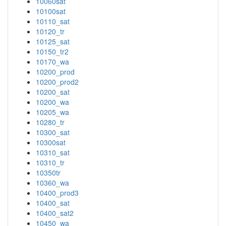
10060sat
10100sat
10110_sat
10120_tr
10125_sat
10150_tr2
10170_wa
10200_prod
10200_prod2
10200_sat
10200_wa
10205_wa
10280_tr
10300_sat
10300sat
10310_sat
10310_tr
10350tr
10360_wa
10400_prod3
10400_sat
10400_sat2
10450_wa