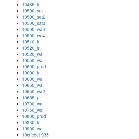
10465_tr
10500_sat
10500_sat2
10500_sat3
10500_wa3
10500_wa4
10510_tr
10520_tr
10520_wa
10550_wa
10600_prod
10600_tr
10600_wa
10650_wa
10650_wa2
10655_pr
10700_wa
10750_wa
10800_prod
10830_tr
10900_wa
10cricbet 935