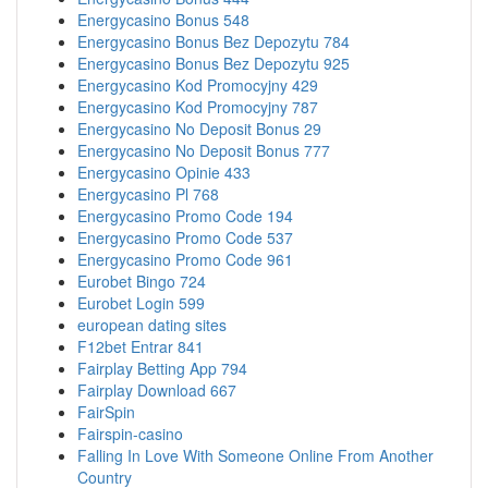
Energycasino Bonus 548
Energycasino Bonus Bez Depozytu 784
Energycasino Bonus Bez Depozytu 925
Energycasino Kod Promocyjny 429
Energycasino Kod Promocyjny 787
Energycasino No Deposit Bonus 29
Energycasino No Deposit Bonus 777
Energycasino Opinie 433
Energycasino Pl 768
Energycasino Promo Code 194
Energycasino Promo Code 537
Energycasino Promo Code 961
Eurobet Bingo 724
Eurobet Login 599
european dating sites
F12bet Entrar 841
Fairplay Betting App 794
Fairplay Download 667
FairSpin
Fairspin-casino
Falling In Love With Someone Online From Another
Country