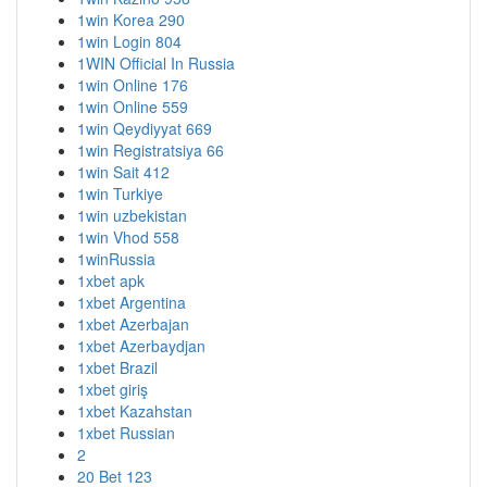
1win Korea 290
1win Login 804
1WIN Official In Russia
1win Online 176
1win Online 559
1win Qeydiyyat 669
1win Registratsiya 66
1win Sait 412
1win Turkiye
1win uzbekistan
1win Vhod 558
1winRussia
1xbet apk
1xbet Argentina
1xbet Azerbajan
1xbet Azerbaydjan
1xbet Brazil
1xbet giriş
1xbet Kazahstan
1xbet Russian
2
20 Bet 123