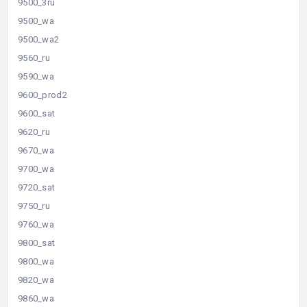
9500_3ru
9500_wa
9500_wa2
9560_ru
9590_wa
9600_prod2
9600_sat
9620_ru
9670_wa
9700_wa
9720_sat
9750_ru
9760_wa
9800_sat
9800_wa
9820_wa
9860_wa