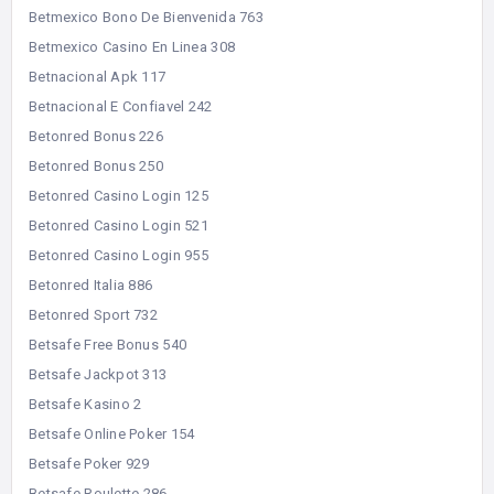
Betmexico Bono De Bienvenida 763
Betmexico Casino En Linea 308
Betnacional Apk 117
Betnacional E Confiavel 242
Betonred Bonus 226
Betonred Bonus 250
Betonred Casino Login 125
Betonred Casino Login 521
Betonred Casino Login 955
Betonred Italia 886
Betonred Sport 732
Betsafe Free Bonus 540
Betsafe Jackpot 313
Betsafe Kasino 2
Betsafe Online Poker 154
Betsafe Poker 929
Betsafe Roulette 286