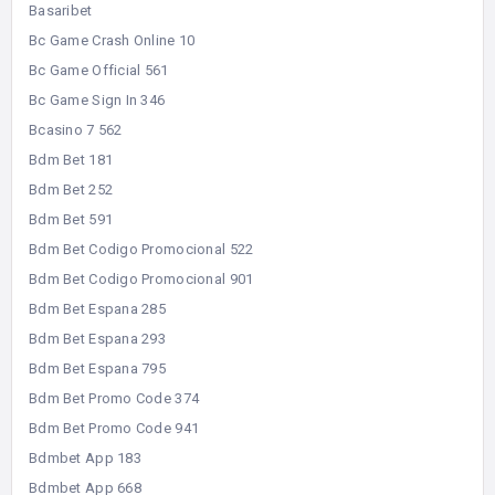
Basaribet
Bc Game Crash Online 10
Bc Game Official 561
Bc Game Sign In 346
Bcasino 7 562
Bdm Bet 181
Bdm Bet 252
Bdm Bet 591
Bdm Bet Codigo Promocional 522
Bdm Bet Codigo Promocional 901
Bdm Bet Espana 285
Bdm Bet Espana 293
Bdm Bet Espana 795
Bdm Bet Promo Code 374
Bdm Bet Promo Code 941
Bdmbet App 183
Bdmbet App 668