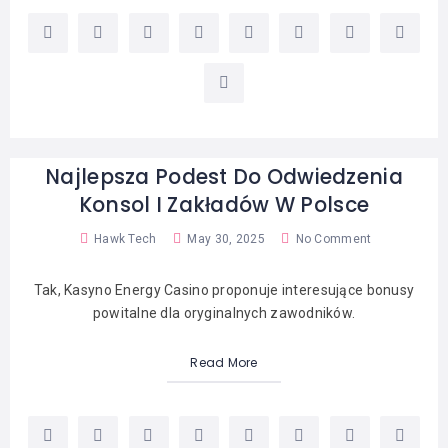
Najlepsza Podest Do Odwiedzenia
Konsol I Zakładów W Polsce
Hawk Tech
May 30, 2025
No Comment
Tak, Kasyno Energy Casino proponuje interesujące bonusy
powitalne dla oryginalnych zawodników.
Read More