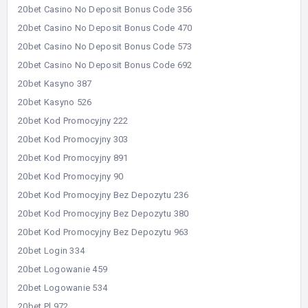
20bet Casino No Deposit Bonus Code 356
20bet Casino No Deposit Bonus Code 470
20bet Casino No Deposit Bonus Code 573
20bet Casino No Deposit Bonus Code 692
20bet Kasyno 387
20bet Kasyno 526
20bet Kod Promocyjny 222
20bet Kod Promocyjny 303
20bet Kod Promocyjny 891
20bet Kod Promocyjny 90
20bet Kod Promocyjny Bez Depozytu 236
20bet Kod Promocyjny Bez Depozytu 380
20bet Kod Promocyjny Bez Depozytu 963
20bet Login 334
20bet Logowanie 459
20bet Logowanie 534
20bet Pl 972