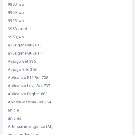
9890_wa
9900_wa
9925_wa
9950_prod
9950_wa
a16z generative ai
a16z generative ai 1
Aajogo Bet 335
Aajogo Site 353
Aplicativo F12 Bet 738
Aplicativo Luva Bet 737
Aplicativo Pagbet 883
Aposta Maxima Bet 254
article
articles
Artificial intelligence (AI)
asian brides blog