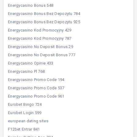
Energycasino Bonus 548
Energycasino Bonus Bez Depozytu 784
Energycasino Bonus Bez Depozytu 925
Energycasino Kod Promocyjny 429
Energycasino Kod Promocyjny 787
Energycasino No Deposit Bonus 29
Energycasino No Deposit Bonus 777
Energycasino Opinie 433
Energycasino Pl 768
Energycasino Promo Code 194
Energycasino Promo Code 537
Energycasino Promo Code 961
Eurobet Bingo 724
Eurobet Login 599
european dating sites
F12bet Entrar 841