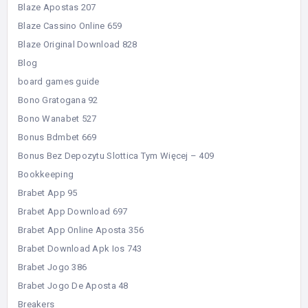
Blaze Apostas 207
Blaze Cassino Online 659
Blaze Original Download 828
Blog
board games guide
Bono Gratogana 92
Bono Wanabet 527
Bonus Bdmbet 669
Bonus Bez Depozytu Slottica Tym Więcej – 409
Bookkeeping
Brabet App 95
Brabet App Download 697
Brabet App Online Aposta 356
Brabet Download Apk Ios 743
Brabet Jogo 386
Brabet Jogo De Aposta 48
Breakers