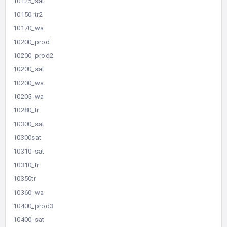
10125_sat
10150_tr2
10170_wa
10200_prod
10200_prod2
10200_sat
10200_wa
10205_wa
10280_tr
10300_sat
10300sat
10310_sat
10310_tr
10350tr
10360_wa
10400_prod3
10400_sat