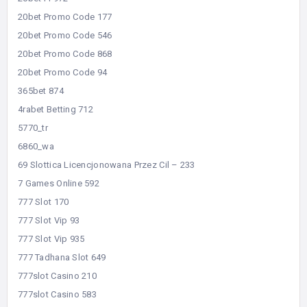
20bet Promo Code 177
20bet Promo Code 546
20bet Promo Code 868
20bet Promo Code 94
365bet 874
4rabet Betting 712
5770_tr
6860_wa
69 Slottica Licencjonowana Przez Cil – 233
7 Games Online 592
777 Slot 170
777 Slot Vip 93
777 Slot Vip 935
777 Tadhana Slot 649
777slot Casino 210
777slot Casino 583