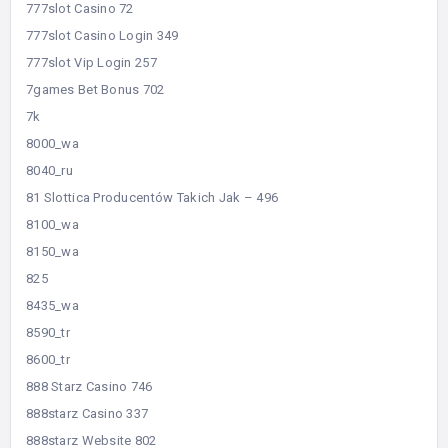
777slot Casino 72
777slot Casino Login 349
777slot Vip Login 257
7games Bet Bonus 702
7k
8000_wa
8040_ru
81 Slottica Producentów Takich Jak – 496
8100_wa
8150_wa
825
8435_wa
8590_tr
8600_tr
888 Starz Casino 746
888starz Casino 337
888starz Website 802