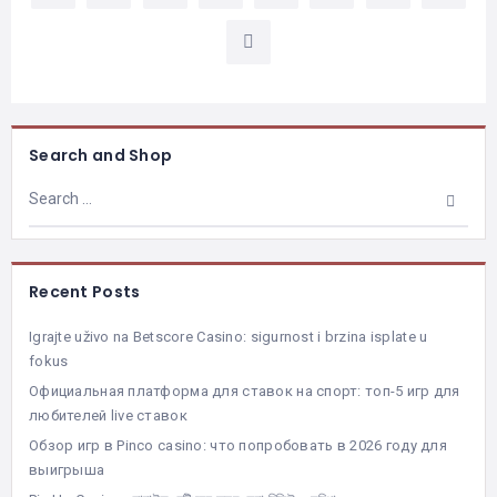
Search and Shop
Recent Posts
Igrajte uživo na Betscore Casino: sigurnost i brzina isplate u
fokus
Официальная платформа для ставок на спорт: топ-5 игр для
любителей live ставок
Обзор игр в Pinco casino: что попробовать в 2026 году для
выигрыша