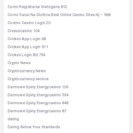
Como Registrarse Gratogana 812
Como Sacar Na Slottica Best Online Casino Sites Nj – 968
Cosmo Casino Login 20
Cresuscasino 104
Crickex App Login 68
Crickex App Login 911
Crickex Login Bd 794
Crypto News
Cryptocurrency News
Cryptocurrency service
Darmowe Spiny Energycasino 126
Darmowe Spiny Energycasino 534
Darmowe Spiny Energycasino 848
Darmowe Spiny Energycasino 87
dating
Dating Below Your Standards