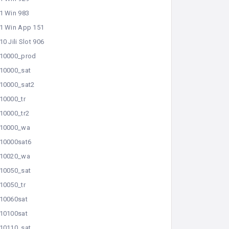
1 Win 983
1 Win App 151
10 Jili Slot 906
10000_prod
10000_sat
10000_sat2
10000_tr
10000_tr2
10000_wa
10000sat6
10020_wa
10050_sat
10050_tr
10060sat
10100sat
10110_sat