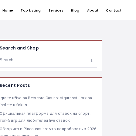
Home
Top Listing
Services
Blog
About
Contact
Search and Shop
Recent Posts
Igrajte uživo na Betscore Casino: sigurnost i brzina
isplate u fokus
Официальная платформа для ставок на спорт:
топ-5 игр для любителей live ставок
Обзор игр в Pinco casino: что попробовать в 2026
году для выигрыша