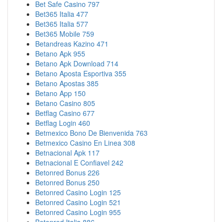
Bet Safe Casino 797
Bet365 Italia 477
Bet365 Italia 577
Bet365 Mobile 759
Betandreas Kazino 471
Betano Apk 955
Betano Apk Download 714
Betano Aposta Esportiva 355
Betano Apostas 385
Betano App 150
Betano Casino 805
Betflag Casino 677
Betflag Login 460
Betmexico Bono De Bienvenida 763
Betmexico Casino En Linea 308
Betnacional Apk 117
Betnacional E Confiavel 242
Betonred Bonus 226
Betonred Bonus 250
Betonred Casino Login 125
Betonred Casino Login 521
Betonred Casino Login 955
Betonred Italia 886