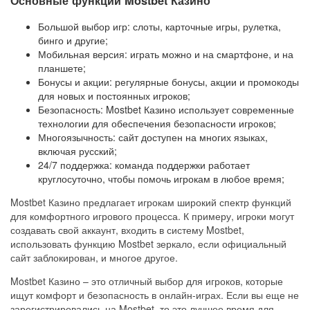
Основные функции Mostbet Казино
Большой выбор игр: слоты, карточные игры, рулетка,
бинго и другие;
Мобильная версия: играть можно и на смартфоне, и на
планшете;
Бонусы и акции: регулярные бонусы, акции и промокоды
для новых и постоянных игроков;
Безопасность: Mostbet Казино использует современные
технологии для обеспечения безопасности игроков;
Многоязычность: сайт доступен на многих языках,
включая русский;
24/7 поддержка: команда поддержки работает
круглосуточно, чтобы помочь игрокам в любое время;
Mostbet Казино предлагает игрокам широкий спектр функций
для комфортного игрового процесса. К примеру, игроки могут
создавать свой аккаунт, входить в систему Mostbet,
использовать функцию Mostbet зеркало, если официальный
сайт заблокирован, и многое другое.
Mostbet Казино – это отличный выбор для игроков, которые
ищут комфорт и безопасность в онлайн-играх. Если вы еще не
зарегистрировались на Mostbet, то это лучшее время для