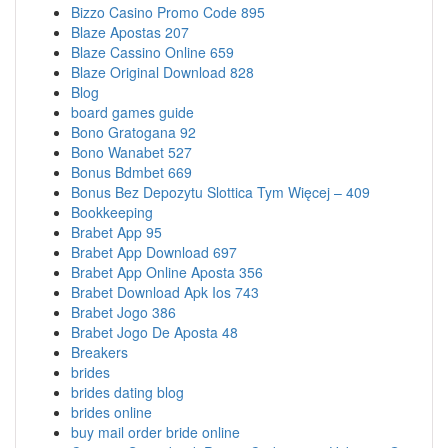
Bizzo Casino Promo Code 895
Blaze Apostas 207
Blaze Cassino Online 659
Blaze Original Download 828
Blog
board games guide
Bono Gratogana 92
Bono Wanabet 527
Bonus Bdmbet 669
Bonus Bez Depozytu Slottica Tym Więcej – 409
Bookkeeping
Brabet App 95
Brabet App Download 697
Brabet App Online Aposta 356
Brabet Download Apk Ios 743
Brabet Jogo 386
Brabet Jogo De Aposta 48
Breakers
brides
brides dating blog
brides online
buy mail order bride online