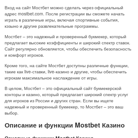
Вход на сайт Мостбет можно сделать через официальный
адрес mostbet.com. После регистрации вы сможете начать
играть в различные игры, включая спортивные события,
кэзыно и другие развлекательные программы.
Мостбет – это надежный и проверенный букмекер, который
предлагает высокие коэффициенты и широкий спектр ставок.
Сайт регулярно обновляется, чтобы обеспечить безопасность
и комфорт игроков.
Кроме того, на сайте Мостбет доступны различные функции,
такие как live-ставки, live-казино и другие, чтобы обеспечить
игрокам максимальное наслаждение от игры.
В целом, Мостбет – это официальный сайт букмекерской
конторы и казино, который предлагает широкий спектр услуг
для игроков из России и других стран. Если вы ищете
надежный и проверенный букмекер, то Мостбет – это ваш
выбор.
Описание и функции Mostbet Казино