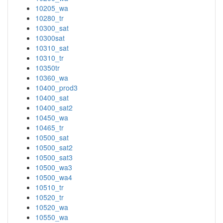
10205_wa
10280_tr
10300_sat
10300sat
10310_sat
10310_tr
10350tr
10360_wa
10400_prod3
10400_sat
10400_sat2
10450_wa
10465_tr
10500_sat
10500_sat2
10500_sat3
10500_wa3
10500_wa4
10510_tr
10520_tr
10520_wa
10550_wa