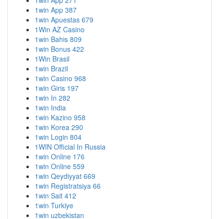
1win App 387
1win Apuestas 679
1Win AZ Casino
1win Bahis 809
1win Bonus 422
1Win Brasil
1win Brazil
1win Casino 968
1win Giris 197
1win In 282
1win India
1win Kazino 958
1win Korea 290
1win Login 804
1WIN Official In Russia
1win Online 176
1win Online 559
1win Qeydiyyat 669
1win Registratsiya 66
1win Sait 412
1win Turkiye
1win uzbekistan