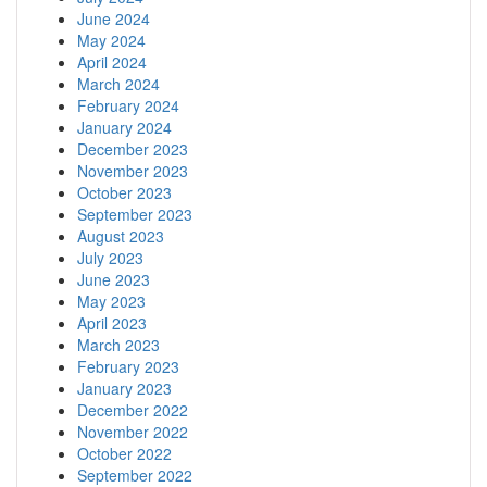
June 2024
May 2024
April 2024
March 2024
February 2024
January 2024
December 2023
November 2023
October 2023
September 2023
August 2023
July 2023
June 2023
May 2023
April 2023
March 2023
February 2023
January 2023
December 2022
November 2022
October 2022
September 2022