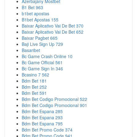
Azerbajany Mostbet
B1 Bet 963
b1bet apostas
B1bet Apostas 155
Baixar Aplicativo Vai De Bet 370
Baixar Aplicativo Vai De Bet 652
Baixar Pagbet 665
Baji Live Sign Up 729
Basaribet
Bc Game Crash Online 10
Bc Game Official 561
Bc Game Sign In 346
Bcasino 7 562
Bdm Bet 181
Bdm Bet 252
Bdm Bet 591
Bdm Bet Codigo Promocional 522
Bdm Bet Codigo Promocional 901
Bdm Bet Espana 285
Bdm Bet Espana 293
Bdm Bet Espana 795
Bdm Bet Promo Code 374
Bdm Bet Promo Code 941