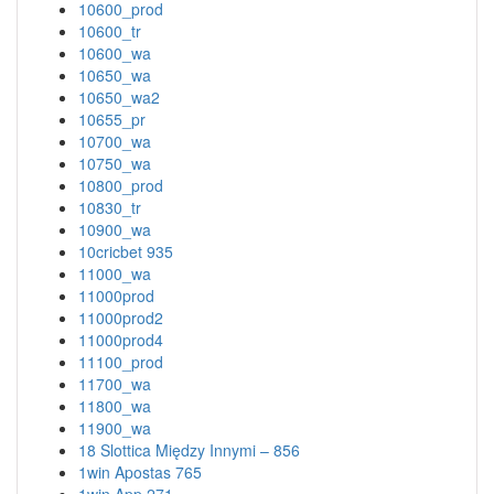
10600_prod
10600_tr
10600_wa
10650_wa
10650_wa2
10655_pr
10700_wa
10750_wa
10800_prod
10830_tr
10900_wa
10cricbet 935
11000_wa
11000prod
11000prod2
11000prod4
11100_prod
11700_wa
11800_wa
11900_wa
18 Slottica Między Innymi – 856
1win Apostas 765
1win App 271