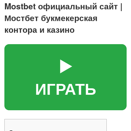
Mostbet официальный сайт |
Мостбет букмекерская
контора и казино
▶️
ИГРАТЬ