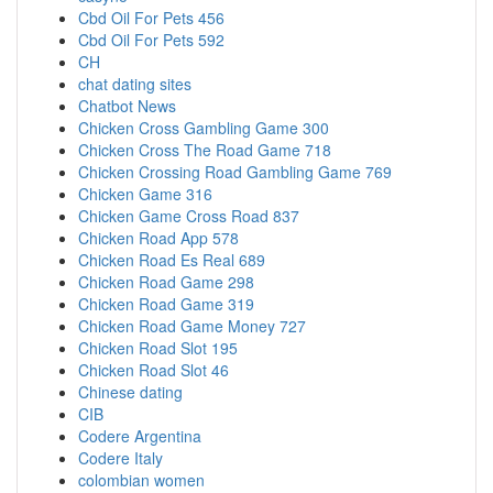
Cbd Oil For Pets 456
Cbd Oil For Pets 592
CH
chat dating sites
Chatbot News
Chicken Cross Gambling Game 300
Chicken Cross The Road Game 718
Chicken Crossing Road Gambling Game 769
Chicken Game 316
Chicken Game Cross Road 837
Chicken Road App 578
Chicken Road Es Real 689
Chicken Road Game 298
Chicken Road Game 319
Chicken Road Game Money 727
Chicken Road Slot 195
Chicken Road Slot 46
Chinese dating
CIB
Codere Argentina
Codere Italy
colombian women