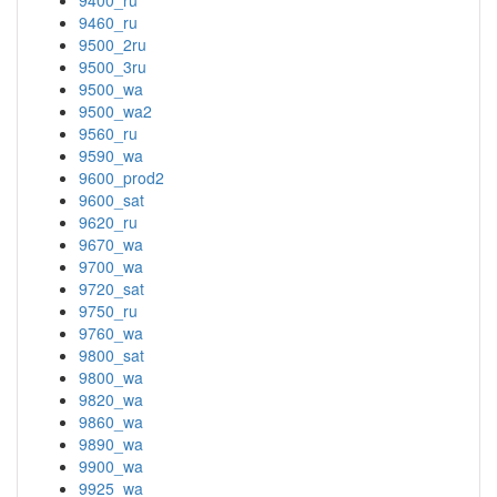
9460_ru
9500_2ru
9500_3ru
9500_wa
9500_wa2
9560_ru
9590_wa
9600_prod2
9600_sat
9620_ru
9670_wa
9700_wa
9720_sat
9750_ru
9760_wa
9800_sat
9800_wa
9820_wa
9860_wa
9890_wa
9900_wa
9925_wa