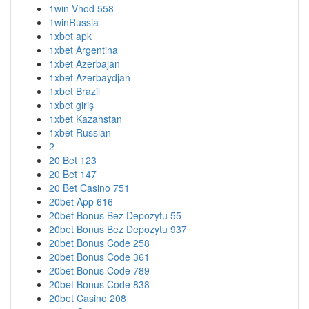
1win Vhod 558
1winRussia
1xbet apk
1xbet Argentina
1xbet Azerbajan
1xbet Azerbaydjan
1xbet Brazil
1xbet giriş
1xbet Kazahstan
1xbet Russian
2
20 Bet 123
20 Bet 147
20 Bet Casino 751
20bet App 616
20bet Bonus Bez Depozytu 55
20bet Bonus Bez Depozytu 937
20bet Bonus Code 258
20bet Bonus Code 361
20bet Bonus Code 789
20bet Bonus Code 838
20bet Casino 208