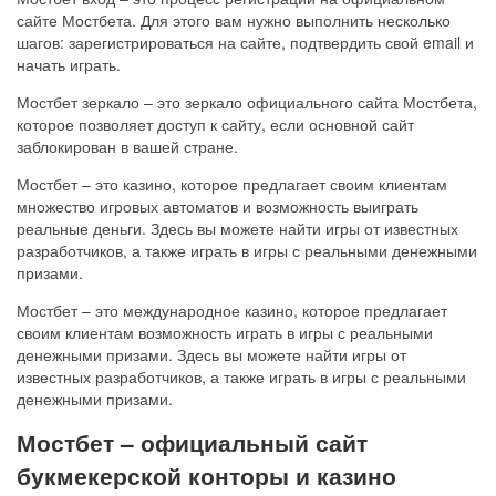
сайте Мостбета. Для этого вам нужно выполнить несколько
шагов: зарегистрироваться на сайте, подтвердить свой email и
начать играть.
Мостбет зеркало – это зеркало официального сайта Мостбета,
которое позволяет доступ к сайту, если основной сайт
заблокирован в вашей стране.
Мостбет – это казино, которое предлагает своим клиентам
множество игровых автоматов и возможность выиграть
реальные деньги. Здесь вы можете найти игры от известных
разработчиков, а также играть в игры с реальными денежными
призами.
Мостбет – это международное казино, которое предлагает
своим клиентам возможность играть в игры с реальными
денежными призами. Здесь вы можете найти игры от
известных разработчиков, а также играть в игры с реальными
денежными призами.
Мостбет – официальный сайт
букмекерской конторы и казино